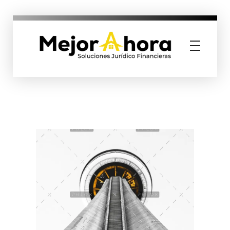
MejorAhora
Soluciones Jurídico Financieras