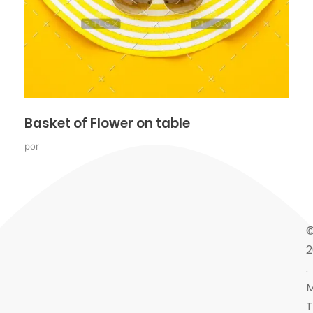
Basket of Flower on table
por
2
.
M
T