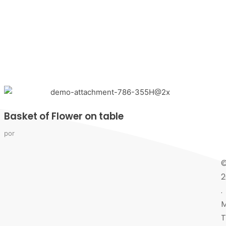
Basket of Flower on table
por
2
.
M
T