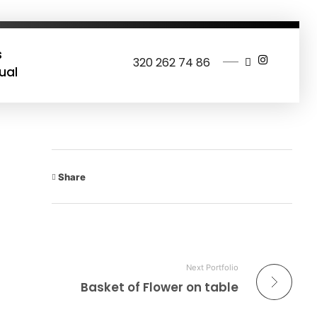
s
320 262 74 86
tual
Share
Next Portfolio
Basket of Flower on table