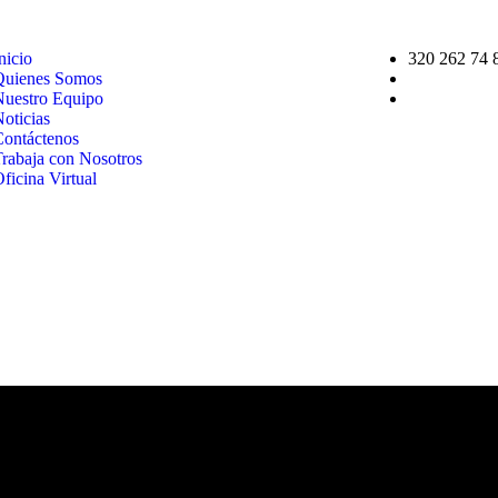
nicio
320 262 74 
Quienes Somos
Nuestro Equipo
oticias
Contáctenos
Trabaja con Nosotros
ficina Virtual